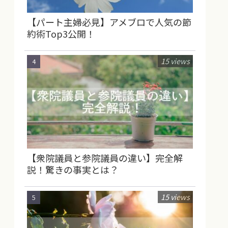
【パート主婦必見】アメブロで人気の節
約術Top3公開！
15 views
【衆院議員と参院議員の違い】完全解
説！驚きの事実とは？
15 views